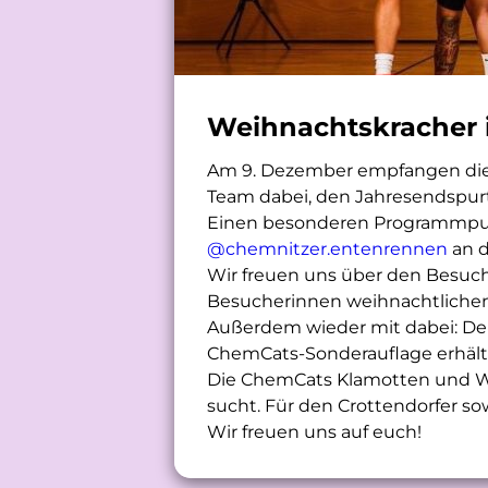
Weihnachtskracher i
Am 9. Dezember empfangen die 
Team dabei, den Jahresendspurt s
Einen besonderen Programmpun
@chemnitzer.entenrennen
an d
Wir freuen uns über den Besuch 
Besucherinnen weihnachtlichen 
Außerdem wieder mit dabei: De
ChemCats-Sonderauflage erhältl
Die ChemCats Klamotten und We
sucht. Für den Crottendorfer s
Wir freuen uns auf euch!