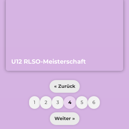
U12 RLSO-Meisterschaft
« Zurück
1
2
3
4
5
6
Weiter »