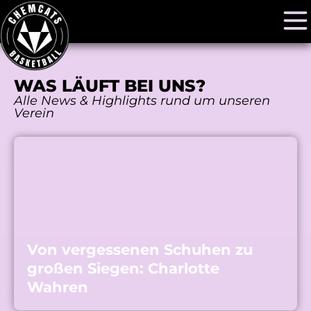
WAS LÄUFT BEI UNS?
Alle News & Highlights rund um unseren
Verein
2.DBBL
Von vergessenen Schuhen zu
großen Siegen: Charlotte
Wahren