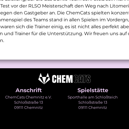
 Test vor der RLSO Meisterschaft den Weg nach Litomeri
gegen den Gastgeber an. Die ChemCats spielten konzentr
menspiel des Teams stand in allen Spielen im Vordergr
aren sich die Trainer einig, es ist nicht alles perfekt ab
 und Trainer für die Unterstützung. Wir freuen uns auf d
n.
Anschrift
Spielstätte
ChemCats Chemnitz e.V.
Sporthalle am Schloßteich
Schloßstraße 13
Schloßstraße 13
09111 Chemnitz
09111 Chemnitz