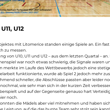
 U11, U12
ektes mit Litomerice standen einige Spiele an. Ein fast
ch zu messen.
ung von U10, U11 und U12 – aus dem letzten Quartal – an
enspiel war noch etwas schwierig, die Signale waren u
Man merkte im Laufe des Wettbewerbs jedoch eine stetig
nzelarbeit funktionierte, wurde ab Spiel 2 jedoch mehr 
mend schneller, die Abschlüsse passten aber leider no
nochmal, wie sehr man sich in der kurzen Zeit verbessert
berspielt und auf der Gegenseite genauso hart Verteidi
ier noch.
 konnten die Mädels aber viel mitnehmen und haben si
ne Leistung, auf die das bunte Team sehr stolz sein kann