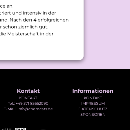
ce an.
iert und intensiv in der
und. Nach den 4 erfolgreichen
er schon ziemlich gut.
ie Meisterschaft in der
Kontakt
Informationen
KONTAKT
KONTAKT
Tel.: +49 371 83652090
IMPRESSUM
E-Mail: info@chemcats.de
DATENSCHUTZ
SPONSOREN