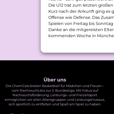
Die U12 trat zum letzten großen
Kurz nach der Ankunft ging es 
Offense wie Defense. Das Zusam
Spielen von Freitag bis Sonntag w
Danke an die mitgereisten Eltern
kommenden Woche in Münche
Über uns
Die ChemCats bieten Basketball für Mädchen und Frauen –
vom Nachwuchs bis zur 2. Bundesliga. Mit Fokus auf
Nachwuchsförderung, Leistungs- und Freizeitsport
ermöglichen wir allen Altersgruppen und Leistungsniveaus,
sich sportlich zu entfalten und Spaß am Spiel zu haben.