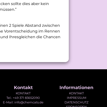
cken sollte dies aber kein
 müssen.”
einen 2 Spiele Abstand zwischen
eine Vorentscheidung im Rennen
 und Ihresgleichen die Chancen
Kontakt
Informationen
KONTAKT
KONTAKT
Tel.: +49 371 83652090
IMPRESSUM
E-Mail: info@chemcats.de
DATENSCHUTZ
SPONSOREN