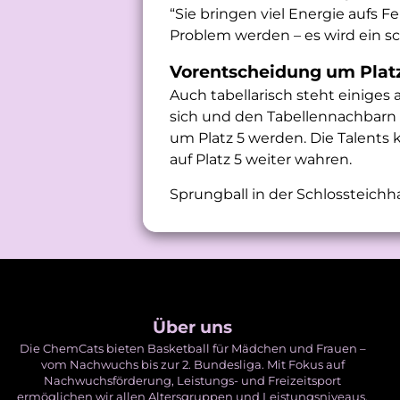
“Sie bringen viel Energie aufs F
Problem werden – es wird ein s
Vorentscheidung um Platz
Auch tabellarisch steht einiges
sich und den Tabellennachbarn
um Platz 5 werden. Die Talents
auf Platz 5 weiter wahren.
Sprungball in der Schlossteichha
Über uns
Die ChemCats bieten Basketball für Mädchen und Frauen –
vom Nachwuchs bis zur 2. Bundesliga. Mit Fokus auf
Nachwuchsförderung, Leistungs- und Freizeitsport
ermöglichen wir allen Altersgruppen und Leistungsniveaus,