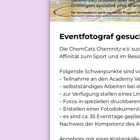
Eventfotograf gesuc
Die ChemCats Chemnitz e.V. such
Affinität zum Sport und im Bes
Folgende Schwerpunkte sind vo
– Teilnahme an den Academy Ve
– selbstständiges Arbeiten bei
– zur Verfügung stellen eines L
– Fotos in speziellen druckbare
– Erstellen einer Fotodokumen
– es sind ca. 35 Eventtage gep
Nachweis der Kompetenz des An
Angebote mit einer Kostenkalku