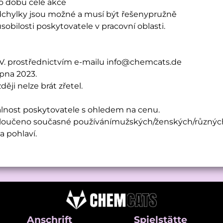
o dobu celé akce
 odchylky jsou možné a musí být řešenypružně
obilosti poskytovatele v pracovní oblasti.
V. prostřednictvím e-mailu info@chemcats.de
rpna 2023.
ěji nelze brát zřetel.
álnost poskytovatele s ohledem na cenu.
 vyloučeno současné používánímužských/ženských/různýc
a pohlaví.
Anschrift
Spielstätte