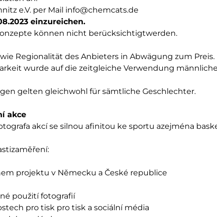
itz e.V. per Mail info@chemcats.de
08.2023 einzureichen.
onzepte können nicht berücksichtigtwerden.
ie Regionalität des Anbieters in Abwägung zum Preis.
rkeit wurde auf die zeitgleiche Verwendung männlicher
n gelten gleichwohl für sämtliche Geschlechter.
ní akce
tografa akcí se silnou afinitou ke sportu azejména bas
astizaměření:
hem projektu v Německu a České republice
é použití fotografií
ostech pro tisk pro tisk a sociální média