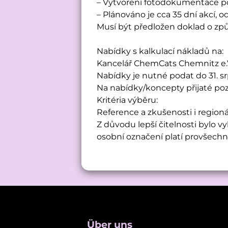
– Vytvoření fotodokumentace p
– Plánováno je cca 35 dní akcí,
Musí být předložen doklad o způs
Nabídky s kalkulací nákladů na:
Kancelář ChemCats Chemnitz e.
Nabídky je nutné podat do 31. s
Na nabídky/koncepty přijaté pozd
Kritéria výběru:
Reference a zkušenosti i region
Z důvodu lepší čitelnosti bylo
osobní označení platí provšechn
Über uns