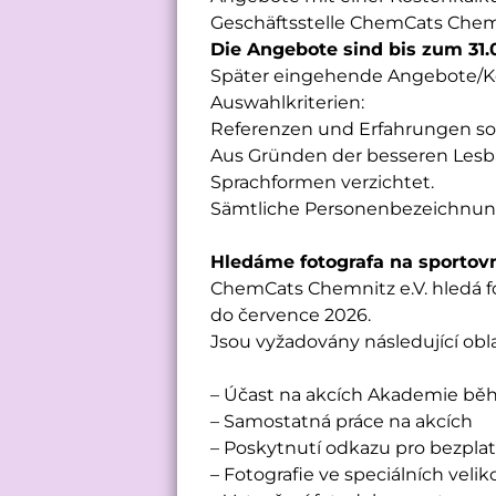
Geschäftsstelle ChemCats Chemn
Die Angebote sind bis zum 31.
Später eingehende Angebote/K
Auswahlkriterien:
Referenzen und Erfahrungen sow
Aus Gründen der besseren Lesba
Sprachformen verzichtet.
Sämtliche Personenbezeichnunge
Hledáme fotografa na sportov
ChemCats Chemnitz e.V. hledá fo
do července 2026.
Jsou vyžadovány následující obl
– Účast na akcích Akademie bě
– Samostatná práce na akcích
– Poskytnutí odkazu pro bezplatn
– Fotografie ve speciálních velik