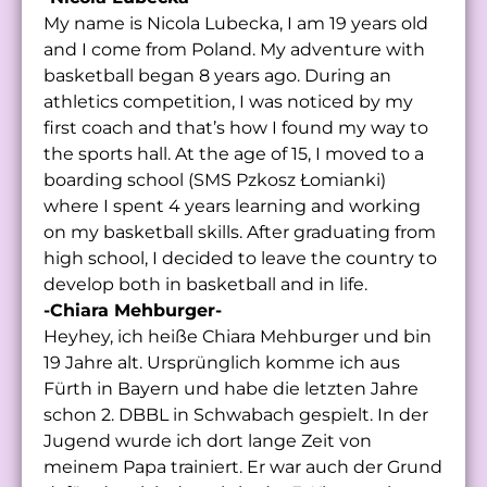
My name is Nicola Lubecka, I am 19 years old
and I come from Poland. My adventure with
basketball began 8 years ago. During an
athletics competition, I was noticed by my
first coach and that’s how I found my way to
the sports hall. At the age of 15, I moved to a
boarding school (SMS Pzkosz Łomianki)
where I spent 4 years learning and working
on my basketball skills. After graduating from
high school, I decided to leave the country to
develop both in basketball and in life.
-Chiara Mehburger-
Heyhey, ich heiße Chiara Mehburger und bin
19 Jahre alt. Ursprünglich komme ich aus
Fürth in Bayern und habe die letzten Jahre
schon 2. DBBL in Schwabach gespielt. In der
Jugend wurde ich dort lange Zeit von
meinem Papa trainiert. Er war auch der Grund